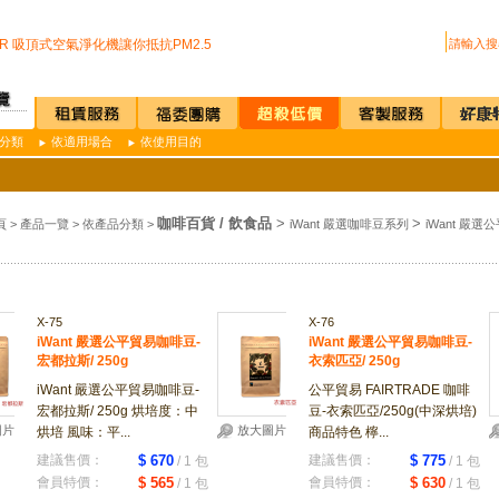
嬰兒換尿布檯提供給婦幼貴賓貼心的服務
222R 吸頂式空氣淨化機讓你抵抗PM2.5
買咖啡機Schaerer Coffee Art Plus 全自動...
us 全自動紅外線測溫儀(附立架) 預購訂單
D全自動雙感溫酒精手部消毒機 升級不加價
過可有效抑制COVID-19的神器
分類
依適用場合
依使用目的
疫透明面罩10入裝
I.T台灣精品獎超省電的負離子節能風扇
上公司廁所~馬桶座墊紙讓您如廁更安心
嬰兒換尿布檯提供給婦幼貴賓貼心的服務
咖啡百貨 / 飲食品
>
>
頁
>
產品一覽
>
依產品分類
>
iWant 嚴選咖啡豆系列
iWant 嚴
222R 吸頂式空氣淨化機讓你抵抗PM2.5
買咖啡機Schaerer Coffee Art Plus 全自動...
us 全自動紅外線測溫儀(附立架) 預購訂單
D全自動雙感溫酒精手部消毒機 升級不加價
過可有效抑制COVID-19的神器
X-75
X-76
疫透明面罩10入裝
iWant 嚴選公平貿易咖啡豆-
iWant 嚴選公平貿易咖啡豆-
宏都拉斯/ 250g
衣索匹亞/ 250g
iWant 嚴選公平貿易咖啡豆-
公平貿易 FAIRTRADE 咖啡
宏都拉斯/ 250g 烘培度：中
豆-衣索匹亞/250g(中深烘培)
圖片
放大圖片
烘培 風味：平...
商品特色 檸...
建議售價：
$ 670
建議售價：
$ 775
/ 1 包
/ 1 包
會員特價：
$ 565
會員特價：
$ 630
/ 1 包
/ 1 包