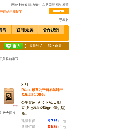
關於上班趣
‧
購物須知
‧
常見問題
‧
網站導覽
手機版
會員登入
加入會員
選公平貿易咖啡豆
X-74
iWant 嚴選公平貿易咖啡豆-
瓜地馬拉/ 250g
公平貿易 FAIRTRADE 咖啡
豆-瓜地馬拉/250g(中深烘培)
放大圖片
商...
建議售價：
$ 735
/ 1 包
會員特價：
$ 585
/ 1 包