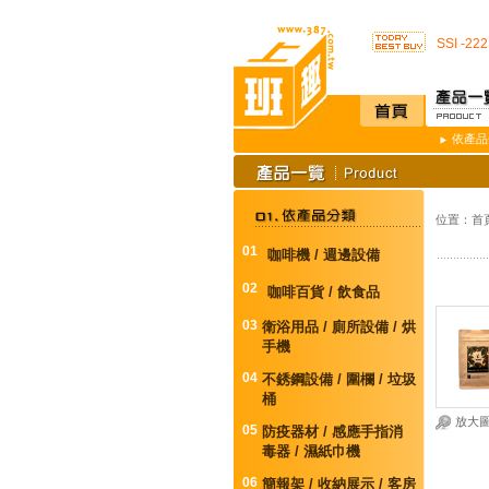
店內裝設
SSI -
開咖啡店不用
K3 Pl
K387
唯一驗證
依產品
通用型防
榮獲M.
不再害怕
店內裝設
位置：
首
SSI -
開咖啡店不用
01
咖啡機 / 週邊設備
K3 Pl
02
K387
咖啡百貨 / 飲食品
唯一驗證
03
衛浴用品 / 廁所設備 / 烘
通用型防
手機
04
不銹鋼設備 / 圍欄 / 垃圾
桶
放大
05
防疫器材 / 感應手指消
毒器 / 濕紙巾機
06
簡報架 / 收納展示 / 客房