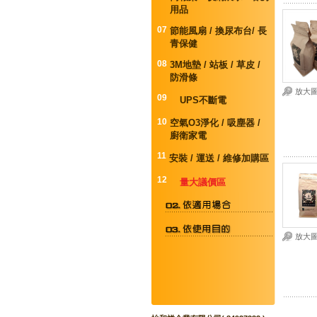
用品
07
節能風扇 / 換尿布台/ 長
青保健
08
3M地墊 / 站板 / 草皮 /
防滑條
放大
09
UPS不斷電
10
空氣O3淨化 / 吸塵器 /
廚衛家電
11
安裝 / 運送 / 維修加購區
12
量大議價區
放大