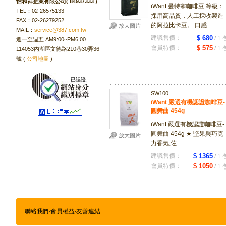
怡和祥企業有限公司( 84937333 )
iWant 曼特寧咖啡豆 等級：
TEL：02-26575133
採用高品質，人工採收製造
FAX：02-26279252
的阿拉比卡豆。 口感...
放大圖片
MAIL：
service@387.com.tw
建議售價：
$ 680
/ 1 
週一至週五 AM9:00~PM6:00
會員特價：
$ 575
/ 1 
114053內湖區文德路210巷30弄36
號 (
公司地圖
)
已認證
SW100
iWant 嚴選有機認證咖啡豆-
圓舞曲 454g
iWant 嚴選有機認證咖啡豆-
圓舞曲 454g ★ 堅果與巧克
放大圖片
力香氣,佐...
建議售價：
$ 1365
/ 1 
會員特價：
$ 1050
/ 1 
聯絡我們
‧
會員權益
‧
友善連結