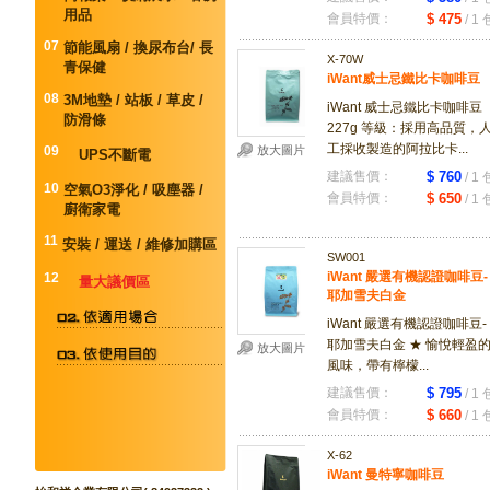
用品
會員特價：
$ 475
/ 1 
07
節能風扇 / 換尿布台/ 長
X-70W
青保健
iWant威士忌鐵比卡咖啡豆
08
3M地墊 / 站板 / 草皮 /
iWant 威士忌鐵比卡咖啡豆
防滑條
227g 等級：採用高品質，
工採收製造的阿拉比卡...
09
放大圖片
UPS不斷電
建議售價：
$ 760
/ 1 
10
空氣O3淨化 / 吸塵器 /
會員特價：
$ 650
/ 1 
廚衛家電
11
安裝 / 運送 / 維修加購區
SW001
iWant 嚴選有機認證咖啡豆-
12
量大議價區
耶加雪夫白金
iWant 嚴選有機認證咖啡豆-
耶加雪夫白金 ★ 愉悅輕盈
放大圖片
風味，帶有檸檬...
建議售價：
$ 795
/ 1 
會員特價：
$ 660
/ 1 
X-62
iWant 曼特寧咖啡豆