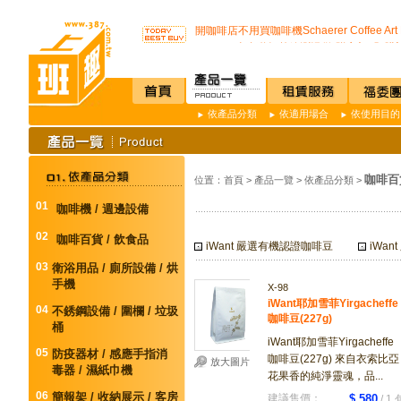
SSI -222R 吸頂式空氣淨化機讓你抵抗PM2.
開咖啡店不用買咖啡機Schaerer Coffee Art P
K3 Plus 全自動紅外線測溫儀(附立架) 預購
K387D全自動雙感溫酒精手部消毒機 升級
唯一驗證過可有效抑制COVID-19的神器
通用型防疫透明面罩10入裝
依產品分類
依適用場合
依使用目的
榮獲M.I.T台灣精品獎超省電的負離子節能
不再害怕上公司廁所~馬桶座墊紙讓您如廁
店內裝設嬰兒換尿布檯提供給婦幼貴賓貼心
SSI -222R 吸頂式空氣淨化機讓你抵抗PM2.
咖啡百貨
位置：
首頁
>
產品一覽
>
依產品分類
>
開咖啡店不用買咖啡機Schaerer Coffee Art P
K3 Plus 全自動紅外線測溫儀(附立架) 預購
01
咖啡機 / 週邊設備
K387D全自動雙感溫酒精手部消毒機 升級
唯一驗證過可有效抑制COVID-19的神器
02
咖啡百貨 / 飲食品
iWant 嚴選有機認證咖啡豆
iWa
通用型防疫透明面罩10入裝
03
衛浴用品 / 廁所設備 / 烘
手機
X-98
iWant耶加雪菲Yirgacheffe
04
不銹鋼設備 / 圍欄 / 垃圾
咖啡豆(227g)
桶
iWant耶加雪菲Yirgacheffe
05
防疫器材 / 感應手指消
咖啡豆(227g) 來自衣索比亞
放大圖片
毒器 / 濕紙巾機
花果香的純淨靈魂，品...
06
簡報架 / 收納展示 / 客房
建議售價：
$ 580
/ 1 