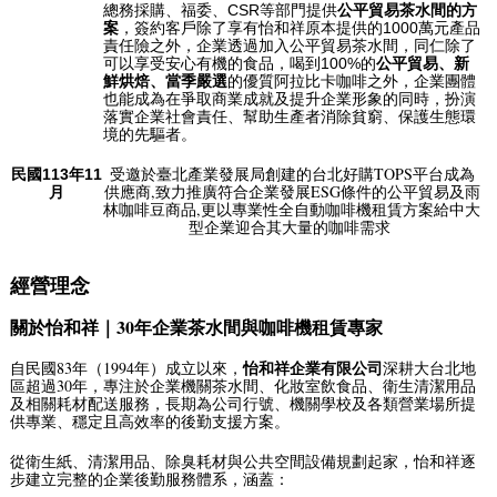
總務採購、福委、CSR等部門提供
公平貿易茶水間的方
案
，簽約客戶除了享有怡和祥原本提供的1000萬元產品
責任險之外，企業透過加入公平貿易茶水間，同仁除了
可以享受安心有機的食品，喝到100%的
公平貿易、新
鮮烘焙、當季嚴選
的優質阿拉比卡咖啡之外，企業團體
也能成為在爭取商業成就及提升企業形象的同時，扮演
落實企業社會責任、幫助生產者消除貧窮、保護生態環
境的先驅者。
受邀於臺北產業發展局創建的台北好購TOPS平台成為
民國113年11
供應商,致力推廣符合企業發展ESG條件的公平貿易及雨
月
林咖啡豆商品,更以專業性全自動
咖啡機租賃方案
給中大
型企業迎合其大量的咖啡需求
經營理念
關於怡和祥｜30年企業茶水間與咖啡機租賃專家
怡和祥企業有限公司
自民國83年（1994年）成立以來，
深耕大台北地
區超過30年，專注於企業機關茶水間、化妝室飲食品、衛生清潔用品
及相關耗材配送服務，長期為公司行號、機關學校及各類營業場所提
供專業、穩定且高效率的後勤支援方案。
從衛生紙、清潔用品、除臭耗材與公共空間設備規劃起家，怡和祥逐
步建立完整的企業後勤服務體系，涵蓋：