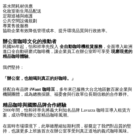
茶水間耗材供應
化妝室衛生用品配送
定期巡補與維護
公共空間設備規劃
專業售後服務
協助企業有效降低管理成本、提升環境品質與行政效率。
辦公室咖啡文化的推動者
全自動咖啡機租賃服務
民國86年起，怡和祥率先投入
，全面導入歐洲
現磨現煮的
進口全自動研磨式咖啡機，讓企業員工在辦公室即可享受
精品咖啡體驗
。
我們堅持：
「辦公室，也能喝到真正的好咖啡。」
iWant 咖啡豆
搭配自有品牌
，多年來已服務大台北地區數百家企業與
機關團體，成為總務採購、福委會與行政單位長期信賴的合作夥伴。
精品咖啡與國際品牌合作經驗
2000年間，怡和祥率先將義大利知名品牌
Lavazza
咖啡豆導入租賃方
案，成功帶動辦公室精品咖啡風潮。
在當時市場環境下，此舉雖壓縮短期利潤，卻奠定了我們對品質的堅
持，也讓更多上班族首次在辦公室享受到真正道地的義式咖啡風味。