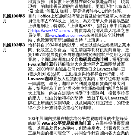
租賃服務，讓多數上班族群在辦公室就能品嚐到「現磨
現煮」的咖啡香及濃醇的道地咖啡。更能現作”卡布奇諾
”及”拿鐵 ”等風味 咖啡，更是深獲許多OL們的好評。
民國100年5
目前Hioffice上班趣網站有鑒於普及於台灣及華人地區會
月
員使用率占90%以上，因此，為方便華人會員容易熟記
上班趣網址，特別以「上班趣=387」(諧音) 來申請新網
址
，提供專為台灣及華人地區之會
https://www.387.com.tw
員使用。原
未來將規劃為全球性網
www.hioffice.com.tw
站，也歡迎舊雨新知繼續支持「上班趣」。
民國103年3
怡和祥自1994年創業以來，就是以國內企業機關之茶水
月
間、化妝室之飲食品、衛生清潔等耗材供應商自居。更
於1997年發展提供全自動咖啡機於團體客戶使用之租賃
業務，全面以歐洲進口
全自動研磨式咖啡機
，搭配自家
I-want咖啡豆
行銷服務於大台北地區之工商團體數百
家。2000年間由誠品公司代理進口之Lavazza咖啡豆
(義大利知名品牌)，主動推薦與怡和祥合作行銷，將
Lavazza咖啡豆
放入租賃配套方案內，當時也牽動同業
一陣譁然，畢竟，咖啡豆的利潤原是租賃商的最大利
基，怡和祥為了建立”辦公室也能喝好咖啡”的理念於廣
大上班族，的確在短期內感受了利潤降利、投報率拉長
的壓力，也由於怡和祥的堅持，造就了現今Lavazza品
牌在上班族的深刻印象，以及同業的相互跟進，的確使
得不少上班族能享受道地的好咖啡。
103年與國內授權在地烘培公平貿易咖啡豆的生態綠策
略結盟
iWant公平貿易嚴選咖啡豆
，在秉持提供優質服
務、以商品差異化為導向，創造生產者、消費者與企業
三贏局面的相同理念下，共同合作針對國內各大企業的