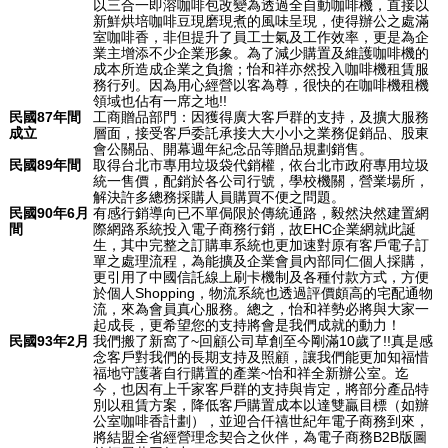
以三合一即溶咖啡包改變為透過全自動咖啡機，直接以
新鮮烘培咖啡豆現磨現煮的風味呈現，使得辦公之處滿
室咖啡香，非但提升了員工士氣及工作效率，更是為企
業主增添不少企業形象。為了減少購置及維護咖啡機的
成本所造成企業之負擔；怡和祥亦然投入咖啡機租賃服
務行列。因為用心經營以客為尊，很快的在咖啡機租機
領域也佔有一席之地!!
民國87年間
工商贈品部門：因獲得廣大客戶群的支持，及擴大服務
成立
層面，接受客戶委託承接大大小小之業務促銷品、股東
會公關品、開幕週年紀念品等贈品規劃銷售。
民國89年間
取得台北市專用垃圾袋代銷權，依台北市政府專用垃圾
統一售價，配銷於各公司行號，學校機關，營業場所，
解決許多總務採購人員購買不便之問題。
民國90年6月
有感行銷導向已不單侷限於傳統通路，毅然決然建置網
間
際網路系統投入電子商務行銷，故EHC企業網就此誕
生，其中完整之訂購車系統也更加速對原有客戶電子訂
單之處理流程，為能擴及企業會員內部同仁個人採購，
更引用了中國信託線上刷卡機制及各種付款方式，方便
於個人Shopping，物流系統也透過評價頗高的宅配通物
流，來為會員真心服務。總之，怡和祥勢必將與大家一
起成長，更希望您的支持將會是我們成就的動力！
民國93年2月
我們搬了新窩了~回顧公司草創至今剛滿10歲了!!真是感
念客戶對我們的長期支持及照顧，讓我們能更加知福惜
福地守護著自行購置的產業~怡和祥全新辦公室。迄
今，也因有上千家客戶群的支持與肯定，將部分產品特
別以租賃方案，降低客戶購置成本以達雙贏目標（如辦
公室咖啡香計劃），並迎合仟禧世紀年電子商務到來，
將結盟全省經營理念契合之伙伴，為電子商務B2B版圖