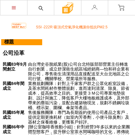
榮獲M.I.T台灣精品獎超省電的負離子節能風扇
不再害怕上公司廁所~馬桶座墊紙讓您如廁更安心
店內裝設嬰兒換尿布檯提供給婦幼貴賓貼心的服務
SSI -222R 吸頂式空氣淨化機讓你抵抗PM2.5
開咖啡店不用買咖啡機Schaerer Coffee Art Plus 全自
動...
標題
K3 Plus 全自動紅外線測溫儀(附立架) 預購訂單
公司沿革
K387D全自動雙感溫酒精手部消毒機 升級不加價
唯一驗證過可有效抑制COVID-19的神器
民國83年9月
由台灣史谷脫紙業(股)公司台北特販部部營業主任轉進
通用型防疫透明面罩10入裝
間創立
自行創業，成立舒潔衛生紙區域經銷商—怡和祥企業有
榮獲M.I.T台灣精品獎超省電的負離子節能風扇
限公司，專售衛生清潔用品直接配送至大台北地區之公
司行號、機關學校、營業場所等服務。
不再害怕上公司廁所~馬桶座墊紙讓您如廁更安心
民國84年間
業務規劃團隊：針對上千家客戶群之公眾化粧室設備，
店內裝設嬰兒換尿布檯提供給婦幼貴賓貼心的服務
成立
及茶水間耗材作整體規劃，進而達到清潔、除臭、節省
SSI -222R 吸頂式空氣淨化機讓你抵抗PM2.5
成本，提高效率之目的。更接受３Ｍ公司專業地墊規
劃、設計與施工，降低客戶大樓地板維護成本，及外部
開咖啡店不用買咖啡機Schaerer Coffee Art Plus 全自
帶來的塵垢污染，並配合建築物現況，規劃不銹鋼垃圾
動...
桶、標示架、圍欄、傘架等產品。
K3 Plus 全自動紅外線測溫儀(附立架) 預購訂單
民國85年尾
售後服務團隊：專門為長期簽約使用公司產品之客戶，
成立
提供定期更換耗材（如室內芳香劑，小便斗除臭劑）及
K387D全自動雙感溫酒精手部消毒機 升級不加價
器材之保養維修，更獲客戶好評。
唯一驗證過可有效抑制COVID-19的神器
民國86年中
[辦公室咖啡香推動小組]：針對經營3年多以來的企業團
成立
體型態客戶，提升辦公室茶水間喝咖啡的文化，將傳統
通用型防疫透明面罩10入裝