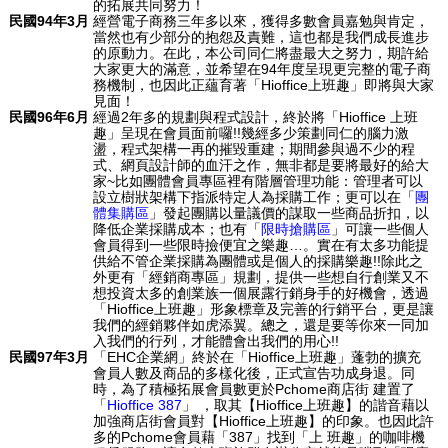
的拓展共同努力！
民國94年3月
經營電子商務三年多以來，獲得多數會員嘉勉與肯定，
當然也有少部分的抱怨及責難，這也都是我們成長進步
的原動力。在此，本公司同仁將盡最大之努力，期許給
大家更大的滿意，並希望在94年度呈現更完整的電子商
務機制，也因此正蘊育著「Hioffice上班趣」即將與大家
見面！
民國96年6月
經過2年多的規劃與程式設計，終於將「Hioffice 上班
趣」呈現在會員面前囉!!幾經多少策劃同仁的腦力激
盪，程式架構一再的摧毀重建；期間參與過不少的程
式、網頁設計師的血汗之作，無非都是要將最好的給大
家~比如團體會員專區裡有階層管理功能：管理者可以
設立樹狀架構下指派特定人為採購工作；更可以在「
團
體集購區
」發起團購以量議價的謀取一些商品折扣，以
降低企業採購成本；也有「
限時搶購區
」可讓一些個人
會員得到一些限時撿便宜之樂趣…。實在有太多功能提
供給不管企業採購為團體或是個人的採購樂趣!!除此之
外更有「經銷商專區」規劃，提供一些想自行創業又不
想投資太多的創業族一個展露行銷身手的好機會，透過
「Hioffice上班趣」形象標章及完善的行銷平台，更是讓
我們的經銷夥伴如虎添翼。總之，還是要等你來一同加
入我們的行列，才能體會出我們的用心!!
民國97年3月
「EHC企業網」終於在「Hioffice上班趣」蓬勃的擴充
會員人數及商品的多樣化後，正式宣告功成身退。同
時，為了積極拓展會員數更於Pchome商店街 建置了
「
Hioffice 387
」 ，取其【Hioffice上班趣】的諧音藉以
加強商店街會員對【Hioffice上班趣】的印象。也因此許
多的Pchome會員藉「387」找到「上 班趣」的咖啡機