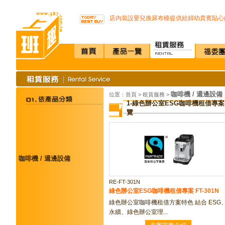
不再害怕上公司廁所~馬桶座墊紙讓您如廁
店內裝設嬰兒換尿布檯提供給婦幼貴賓貼心
SSI -222R 吸頂式空氣淨化機讓你抵抗PM2.
開咖啡店不用買咖啡機Schaerer Coffee Art P
K3 Plus 全自動紅外線測溫儀(附立架) 預購
K387D全自動雙感溫酒精手部消毒機 升級
唯一驗證過可有效抑制COVID-19的神器
通用型防疫透明面罩10入裝
榮獲M.I.T台灣精品獎超省電的負離子節能
咖啡機 / 週邊設備
不再害怕上公司廁所~馬桶座墊紙讓您如廁
位置：
首頁
>
租賃服務
>
1-綠色辦公室ESG咖啡機租借專案
店內裝設嬰兒換尿布檯提供給婦幼貴賓貼心
覽
SSI -222R 吸頂式空氣淨化機讓你抵抗PM2.
開咖啡店不用買咖啡機Schaerer Coffee Art P
K3 Plus 全自動紅外線測溫儀(附立架) 預購
K387D全自動雙感溫酒精手部消毒機 升級
唯一驗證過可有效抑制COVID-19的神器
咖啡機 / 週邊設備
通用型防疫透明面罩10入裝
RE-FT-301N
綠色辦公室ESG咖啡機租借專案 FT-301N
綠色辦公室咖啡機租借方案特色 結合 ESG
永續、綠色辦公室理...