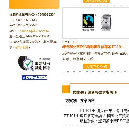
怡和祥企業有限公司( 84937333 )
TEL：02-26575133
FAX：02-26279252
MAIL：
service@387.com.tw
週一至週五 AM9:00~PM6:00
114053內湖區文德路210巷30弄36
RE-FT-101
綠色辦公室ESG咖啡機租借專案 FT-101
號 (
公司地圖
)
綠色辦公室咖啡機租借方案特色 結合 ESG
永續、綠色辦公室理...
26/08/08
咖啡機 / 週邊設備
方案說明
方案別
方案內容
FT-101N~ 簽約一年，每
FT-101N
客戶將可申請「 國際公平貿易
服務對象：認同茶水間ESG