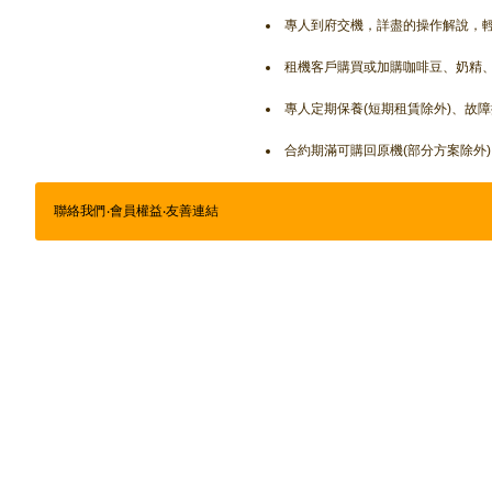
專人到府交機，詳盡的操作解說，
租機客戶購買或加購咖啡豆、奶精
專人定期保養(短期租賃除外)、故
合約期滿可購回原機(部分方案除外)
聯絡我們
‧
會員權益
‧
友善連結