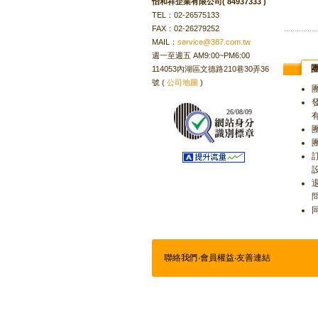
怡和祥企業有限公司( 84937333 )
TEL：02-26575133
FAX：02-26279252
MAIL：
service@387.com.tw
週一至週五 AM9:00~PM6:00
114053內湖區文德路210巷30弄36
號 (
公司地圖
)
26/08/09
聯絡我們
‧
會員權益
‧
友善連結