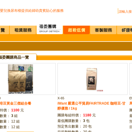
上公司廁所~馬桶座墊紙讓您如廁更安心
嬰兒換尿布檯提供給婦幼貴賓貼心的服務
222R 吸頂式空氣淨化機讓你抵抗PM2.5
買咖啡機Schaerer Coffee Art Plus 全自動...
us 全自動紅外線測溫儀(附立架) 預購訂單
D全自動雙感溫酒精手部消毒機 升級不加價
過可有效抑制COVID-19的神器
疫透明面罩10入裝
I.T台灣精品獎超省電的負離子節能風扇
上公司廁所~馬桶座墊紙讓您如廁更安心
福委團購商品一覽
嬰兒換尿布檯提供給婦幼貴賓貼心的服務
222R 吸頂式空氣淨化機讓你抵抗PM2.5
買咖啡機Schaerer Coffee Art Plus 全自動...
us 全自動紅外線測溫儀(附立架) 預購訂單
D全自動雙感溫酒精手部消毒機 升級不加價
過可有效抑制COVID-19的神器
疫透明面罩10入裝
0
X-65
E
 咖啡豆黃金三傑組合餐
iWant 嚴選公平貿易FAIRTRADE 咖啡豆-甘
醇優雅 / 1kg
組特價：
1100
元
團購每組特價：
1180
元
購數量：
3
組
最低團購數量：
3
包
量： 12 組
預定售出數量： 20 包
量： 12 組