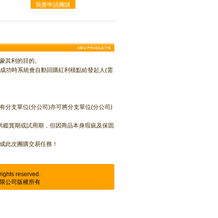
蒙其利的目的。
團購成功時系統會自動回購紅利積點給發起人(需
分支單位(分公司)亦可將分支單位(分公司)
提供鑑賞期或試用期，但因商品本身瑕疵及保固
成此次團購交易任務！
rights reserved.
限公司版權所有