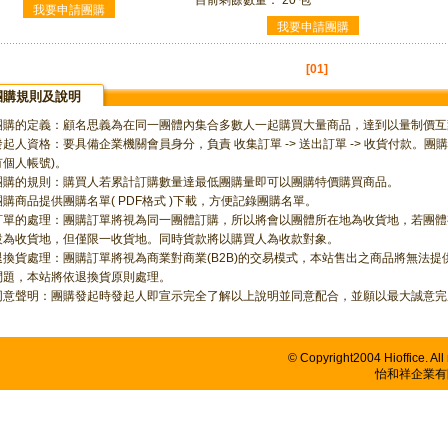
目前剩餘數量： 20 包
[01]
團購規則及說明
團購的定義：顧名思義為在同一團體內集合多數人一起購買大量商品，達到以量制價互
發起人資格：要具備企業機關會員身分，負責 收集訂單 -> 送出訂單 -> 收貨付款。
有個人帳號)。
團購的規則：購買人若累計訂購數量達最低團購量即可以團購特價購買商品。
團購商品提供團購名單( PDF格式 )下載，方便記錄團購名單。
訂單的處理：團購訂單將視為同一團體訂購，所以將會以團體所在地為收貨地，若團體有
設為收貨地，但僅限一收貨地。同時貨款將以購買人為收款對象。
退換貨處理：團購訂單將視為商業對商業(B2B)的交易模式，本站售出之商品將無法
問題，本站將依退換貨原則處理。
同意聲明：團購發起時發起人即宣示完全了解以上說明並同意配合，並願以最大誠意完
© Copyright2004 Hioffice. All 
怡和祥企業有