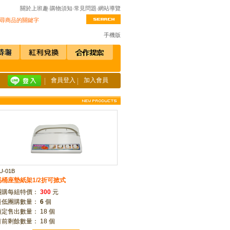
關於上班趣
‧
購物須知
‧
常見問題
‧
網站導覽
手機版
會員登入
加入會員
U-01B
馬桶座墊紙架1/2折可掀式
團購每組特價：
300
元
最低團購數量：
6
個
預定售出數量： 18 個
目前剩餘數量： 18 個