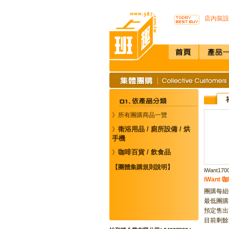
不再害怕
店內裝設
SSI -
開咖啡店不用
K3 Pl
K387
唯一驗證
通用型防
榮獲M.
不再害怕
店內裝設
》所有團購商品一覽
SSI -
開咖啡店不用
衛浴用品 / 廁所設備 / 烘
》
K3 Pl
手機
K387
咖啡百貨 / 飲食品
》
唯一驗證
通用型防
【團體集購規則說明】
iWant170
iWant
團購每
最低團
預定售出數
目前剩餘數