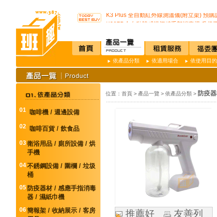
開咖啡店不用買咖啡機Schaerer Coffee Art P
K3 Plus 全自動紅外線測溫儀(附立架) 預
K387D全自動雙感溫酒精手部消毒機 升級
唯一驗證過可有效抑制COVID-19的神器
通用型防疫透明面罩10入裝
榮獲M.I.T台灣精品獎超省電的負離子節能
不再害怕上公司廁所~馬桶座墊紙讓您如廁
依產品分類
依適用場合
依使用目的
店內裝設嬰兒換尿布檯提供給婦幼貴賓貼心
SSI -222R 吸頂式空氣淨化機讓你抵抗PM2.
開咖啡店不用買咖啡機Schaerer Coffee Art P
防疫器
位置：
首頁
>
產品一覽
>
依產品分類
>
K3 Plus 全自動紅外線測溫儀(附立架) 預
K387D全自動雙感溫酒精手部消毒機 升級
01
咖啡機 / 週邊設備
唯一驗證過可有效抑制COVID-19的神器
通用型防疫透明面罩10入裝
02
咖啡百貨 / 飲食品
03
衛浴用品 / 廁所設備 / 烘
手機
04
不銹鋼設備 / 圍欄 / 垃圾
桶
05
防疫器材 / 感應手指消毒
器 / 濕紙巾機
06
簡報架 / 收納展示 / 客房
推薦好
友善列