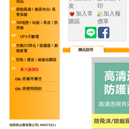
用品
友
印
07
節能風扇 / 換尿布台/ 長
加入常
加入報
青保健
購區
價單
08
3M地墊 / 站板 / 草皮 / 防
滑條
09
UPS不斷電
10
空氣O3淨化 / 吸塵器 / 廚
贈品說明
衛家電
11
安裝 / 運送 / 維修加購區
12
量大議價區
怡和祥企業有限公司( 84937333 )