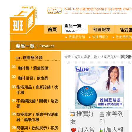
K3 Plus 全自動紅外線測溫儀(附立架) 預
K387D全自動雙感溫酒精手部消毒機 升級
唯一驗證過可有效抑制COVID-19的神器
通用型防疫透明面罩10入裝
榮獲M.I.T台灣精品獎超省電的負離子節能
不再害怕上公司廁所~馬桶座墊紙讓您如廁
店內裝設嬰兒換尿布檯提供給婦幼貴賓貼心
依產品分類
依適用場合
依使用目的
SSI -222R 吸頂式空氣淨化機讓你抵抗PM2.
開咖啡店不用買咖啡機Schaerer Coffee Art P
K3 Plus 全自動紅外線測溫儀(附立架) 預
防疫器
位置：
首頁
>
產品一覽
>
依產品分類
>
K387D全自動雙感溫酒精手部消毒機 升級
唯一驗證過可有效抑制COVID-19的神器
01
咖啡機 / 週邊設備
通用型防疫透明面罩10入裝
02
咖啡百貨 / 飲食品
03
衛浴用品 / 廁所設備 / 烘
手機
04
不銹鋼設備 / 圍欄 / 垃圾
桶
推薦好
友善列
05
防疫器材 / 感應手指消毒
器 / 濕紙巾機
友
印
06
簡報架 / 收納展示 / 客房
加入常
加入報