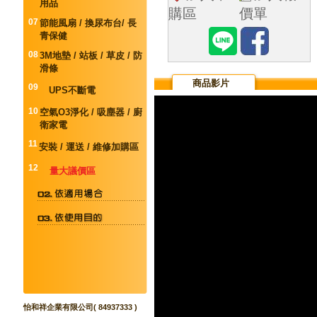
用品
購區
價單
07
節能風扇 / 換尿布台/ 長
青保健
08
3M地墊 / 站板 / 草皮 / 防
滑條
商品影片
09
UPS不斷電
10
空氣O3淨化 / 吸塵器 / 廚
衛家電
11
安裝 / 運送 / 維修加購區
12
量大議價區
怡和祥企業有限公司( 84937333 )