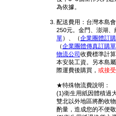
為依據。
配送費用：台灣本島會
250元。金門、澎湖、綠
單
）、（
企業團體訂購
（
企業團體傳真訂購單
物流公司
收費標準計算
本安裝工資。另本島屬
際運費後購買，
或接受
★特殊物流費說明：
(1)衛生用紙因體積過大
雙北以外地區將酌收物流
酌量，造成您的不便敬