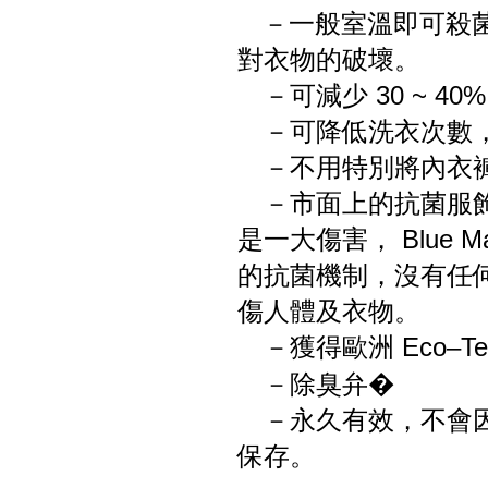
－一般室溫即可殺
對衣物的破壞。
－可減少 30 ~ 4
－可降低洗衣次數，
－不用特別將內衣褲
－市面上的抗菌服飾
是一大傷害，
Blue
的抗菌機制，沒有任
傷人體及衣物。
－獲得歐洲 Eco–T
－除臭弁�
－永久有效，不會因
保存。