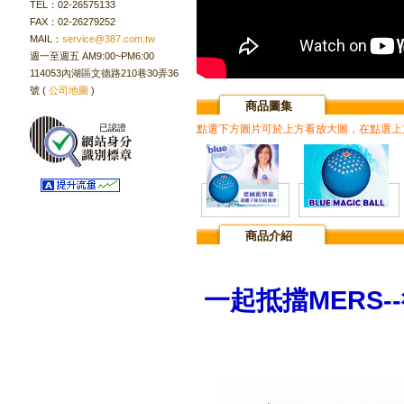
TEL：02-26575133
FAX：02-26279252
MAIL：
service@387.com.tw
週一至週五 AM9:00~PM6:00
114053內湖區文德路210巷30弄36
號 (
公司地圖
)
商品圖集
已認證
點選下方圖片可於上方看放大圖，在點選上
商品介紹
一起抵擋MERS