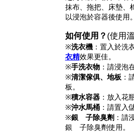
抹布、拖把、床墊、棉
以浸泡於容器後使用
如何使用？
(使用溫度
※
洗衣機
：置入於洗
衣精
效果更佳。
※
手洗衣物
：請浸泡
※
清潔傢俱、地板
：
板。
※
積水容器
：放入花
※
沖水馬桶
：請置入
※
銀離子除臭劑
：請
銀離子除臭劑使用。