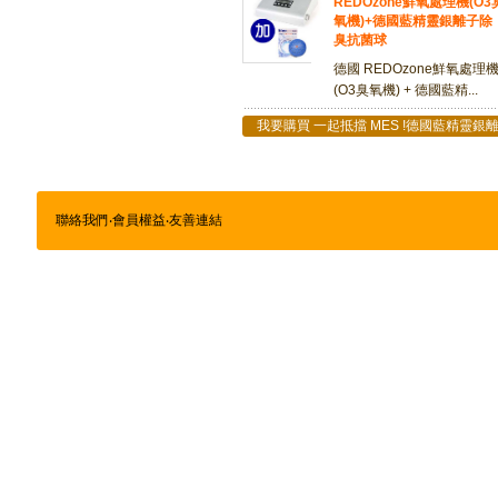
REDOzone鮮氧處理機(O3
氧機)+德國藍精靈銀離子除
臭抗菌球
德國 REDOzone鮮氧處理
(O3臭氧機) + 德國藍精...
我要購買 一起抵擋 MES !德國藍精靈銀
聯絡我們
‧
會員權益
‧
友善連結