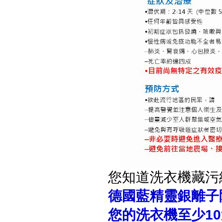
您知道洗衣機藏污
德國藍精靈銀離子除臭抗
您的洗衣機至少1