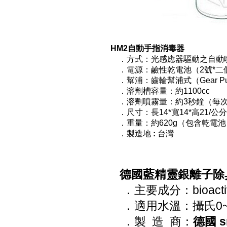
HM2自動手指消毒器
．方式：光感應器驅動之自動
．電源：鹼性乾電池（2號*二個
．幫浦：齒輪幫浦式（Gear P
．溶劑槽容量：約1100cc
．溶劑噴霧量：約3秒鐘（每次1.
．尺寸：長14*寬14*高21/公分
．重量：約620g（包含乾電池
．製造地
:
台灣
德國藍精靈銀離子除
．主要成分：bioact
．適用水溫：攝氏0~
．製 造 商：
德國 sm