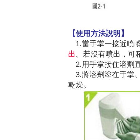
【使用方法說明】
1.當手掌一接近噴
出
。若沒有噴出，可
2.用手掌接住溶劑
3.將溶劑塗在手掌
乾燥。