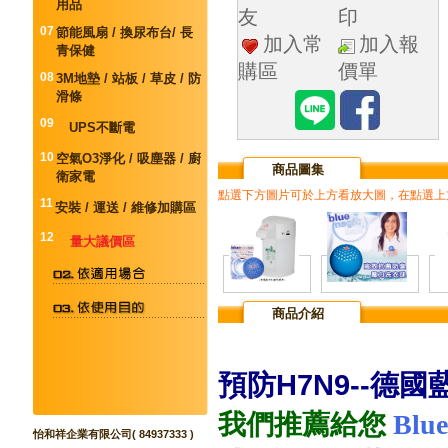
用品
友
印
07
節能風扇 / 換尿布台/ 長
加入常
加入報
青保健
購區
價單
08
3M地墊 / 站板 / 草皮 / 防
滑條
09
UPS不斷電
10
空氣O3淨化 / 吸塵器 / 廚
商品圖集
衛家電
點選下方圖片可於上方看放大圖，在點選上
11
安裝 / 運送 / 維修加購區
12
量大議價區
商品介紹
預防H7N9--德
我們推薦給您
Blue
怡和祥企業有限公司( 84937333 )