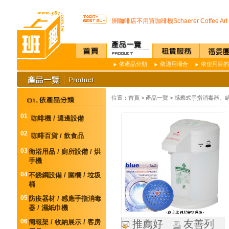
SSI -222R 吸頂式空氣淨化機讓你抵抗PM2.
開咖啡店不用買咖啡機Schaerer Coffee Art P
K3 Plus 全自動紅外線測溫儀(附立架) 預
K387D全自動雙感溫酒精手部消毒機 升級
唯一驗證過可有效抑制COVID-19的神器
通用型防疫透明面罩10入裝
依產品分類
依適用場合
依使用目的
榮獲M.I.T台灣精品獎超省電的負離子節能
不再害怕上公司廁所~馬桶座墊紙讓您如廁
店內裝設嬰兒換尿布檯提供給婦幼貴賓貼心
SSI -222R 吸頂式空氣淨化機讓你抵抗PM2.
位置：
首頁
>
產品一覽
>
感應式手指消毒器、給
開咖啡店不用買咖啡機Schaerer Coffee Art P
K3 Plus 全自動紅外線測溫儀(附立架) 預
01
咖啡機 / 週邊設備
K387D全自動雙感溫酒精手部消毒機 升級
唯一驗證過可有效抑制COVID-19的神器
02
咖啡百貨 / 飲食品
通用型防疫透明面罩10入裝
03
衛浴用品 / 廁所設備 / 烘
手機
04
不銹鋼設備 / 圍欄 / 垃圾
桶
05
防疫器材 / 感應手指消毒
器 / 濕紙巾機
06
簡報架 / 收納展示 / 客房
推薦好
友善列