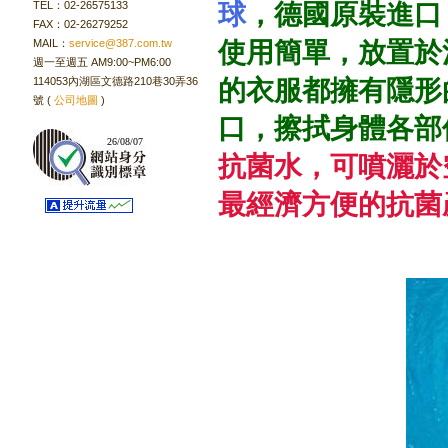
TEL：02-26575133
球
，德國原裝進口
FAX：02-26279252
MAIL：
service@387.com.tw
使用簡單，放置於
週一至週五 AM9:00~PM6:00
114053內湖區文德路210巷30弄36
的衣服都擁有隱形
號 (
公司地圖
)
口，擦拭身體各部
26/08/07
抗菌水，可噴灑於空
最經濟方便的抗菌