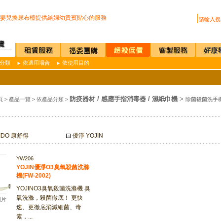
上公司廁所~馬桶座墊紙讓您如廁更安心
嬰兒換尿布檯提供給婦幼貴賓貼心的服務
222R 吸頂式空氣淨化機讓你抵抗PM2.5
買咖啡機Schaerer Coffee Art Plus 全自動...
us 全自動紅外線測溫儀(附立架) 預購訂單
D全自動雙感溫酒精手部消毒機 升級不加價
分類
依適用場合
依使用目的
過可有效抑制COVID-19的神器
疫透明面罩10入裝
I.T台灣精品獎超省電的負離子節能風扇
上公司廁所~馬桶座墊紙讓您如廁更安心
防疫器材 / 感應手指消毒器 / 濕紙巾機
>
頁
>
產品一覽
>
依產品分類
>
除菌殺菌洗手
嬰兒換尿布檯提供給婦幼貴賓貼心的服務
222R 吸頂式空氣淨化機讓你抵抗PM2.5
買咖啡機Schaerer Coffee Art Plus 全自動...
us 全自動紅外線測溫儀(附立架) 預購訂單
IDO 康舒得
優淨 YOJIN
D全自動雙感溫酒精手部消毒機 升級不加價
過可有效抑制COVID-19的神器
疫透明面罩10入裝
YW206
YOJIN優淨O3臭氧殺菌洗滌
機(FW-2002)
YOJINO3臭氧殺菌洗滌機 臭
氧洗滌，殺菌徹底！ 更快
圖片
速、更徹底消滅細菌、毒
素，...