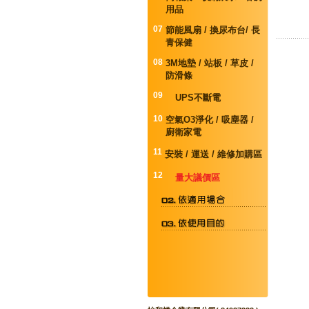
用品
07
節能風扇 / 換尿布台/ 長
青保健
08
3M地墊 / 站板 / 草皮 /
防滑條
09
UPS不斷電
10
空氣O3淨化 / 吸塵器 /
廚衛家電
11
安裝 / 運送 / 維修加購區
12
量大議價區