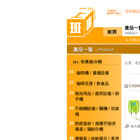
不再害怕
店內裝設
SSI -
開咖啡店不用
K3 Pl
K387
依產品
唯一驗證
通用型防
榮獲M.
不再害怕
位置：
首
店內裝設
SSI -
01
咖啡機 / 週邊設備
開咖啡店不用
02
K3 Pl
咖啡百貨 / 飲食品
CASH
K387
03
衛浴用品 / 廁所設備 / 烘
唯一驗證
手機
通用型防
04
不銹鋼設備 / 圍欄 / 垃圾
桶
05
防疫器材 / 感應手指消
放大
毒器 / 濕紙巾機
06
簡報架 / 收納展示 / 客房