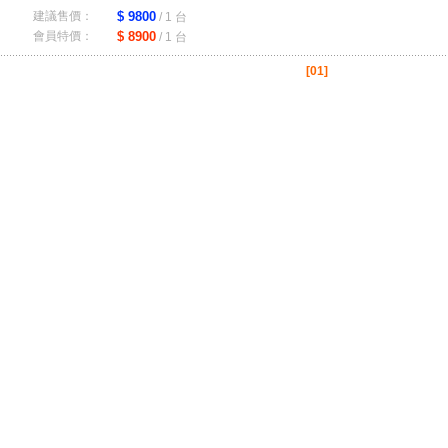
建議售價：
$ 9800
/ 1 台
會員特價：
$ 8900
/ 1 台
[01]