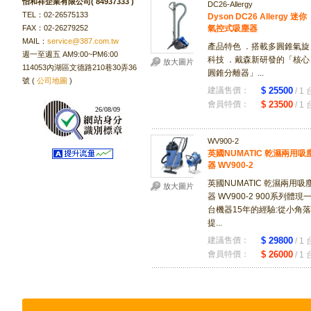
怡和祥企業有限公司( 84937333 )
DC26-Allergy
TEL：02-26575133
Dyson DC26 Allergy 迷你
FAX：02-26279252
氣控式吸塵器
MAIL：
service@387.com.tw
產品特色 ．搭載多圓錐氣旋
週一至週五 AM9:00~PM6:00
科技 ．戴森新研發的「核心
放大圖片
114053內湖區文德路210巷30弄36
圓錐分離器」...
號 (
公司地圖
)
建議售價：
$ 25500
/ 1 
會員特價：
$ 23500
/ 1 
26/08/09
WV900-2
英國NUMATIC 乾濕兩用吸
器 WV900-2
英國NUMATIC 乾濕兩用吸
放大圖片
器 WV900-2 900系列體現
台機器15年的經驗:從小角落
提...
建議售價：
$ 29800
/ 1 
會員特價：
$ 26000
/ 1 