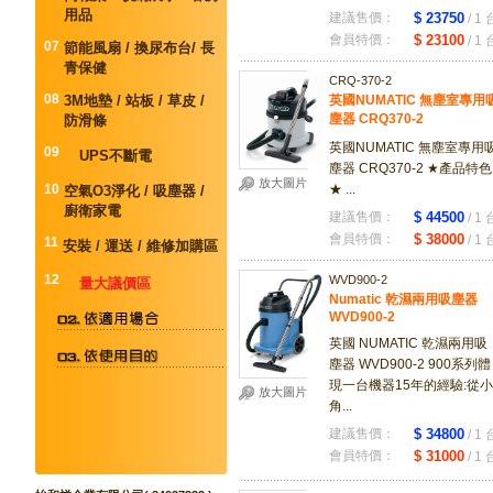
用品
建議售價：
$ 23750
/ 1 
會員特價：
$ 23100
/ 1 
07
節能風扇 / 換尿布台/ 長
青保健
CRQ-370-2
08
3M地墊 / 站板 / 草皮 /
英國NUMATIC 無塵室專用
塵器 CRQ370-2
防滑條
英國NUMATIC 無塵室專用
09
UPS不斷電
塵器 CRQ370-2 ★產品特色
放大圖片
10
★ ...
空氣O3淨化 / 吸塵器 /
廚衛家電
建議售價：
$ 44500
/ 1 
會員特價：
$ 38000
/ 1 
11
安裝 / 運送 / 維修加購區
12
WVD900-2
量大議價區
Numatic 乾濕兩用吸塵器
WVD900-2
英國 NUMATIC 乾濕兩用吸
塵器 WVD900-2 900系列體
現一台機器15年的經驗:從小
放大圖片
角...
建議售價：
$ 34800
/ 1 
會員特價：
$ 31000
/ 1 