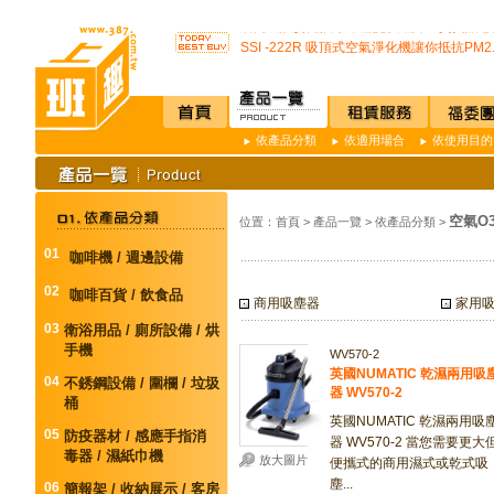
不再害怕上公司廁所~馬桶座墊紙讓您如廁
店內裝設嬰兒換尿布檯提供給婦幼貴賓貼心
SSI -222R 吸頂式空氣淨化機讓你抵抗PM2.
開咖啡店不用買咖啡機Schaerer Coffee Art P
K3 Plus 全自動紅外線測溫儀(附立架) 預購
K387D全自動雙感溫酒精手部消毒機 升級
唯一驗證過可有效抑制COVID-19的神器
依產品分類
依適用場合
依使用目的
通用型防疫透明面罩10入裝
榮獲M.I.T台灣精品獎超省電的負離子節能
不再害怕上公司廁所~馬桶座墊紙讓您如廁
店內裝設嬰兒換尿布檯提供給婦幼貴賓貼心
空氣O3
位置：
首頁
>
產品一覽
>
依產品分類
>
SSI -222R 吸頂式空氣淨化機讓你抵抗PM2.
開咖啡店不用買咖啡機Schaerer Coffee Art P
01
咖啡機 / 週邊設備
K3 Plus 全自動紅外線測溫儀(附立架) 預購
02
K387D全自動雙感溫酒精手部消毒機 升級
咖啡百貨 / 飲食品
商用吸塵器
家用
唯一驗證過可有效抑制COVID-19的神器
03
衛浴用品 / 廁所設備 / 烘
通用型防疫透明面罩10入裝
手機
WV570-2
英國NUMATIC 乾濕兩用吸
04
不銹鋼設備 / 圍欄 / 垃圾
器 WV570-2
桶
英國NUMATIC 乾濕兩用吸
05
防疫器材 / 感應手指消
器 WV570-2 當您需要更大
毒器 / 濕紙巾機
放大圖片
便攜式的商用濕式或乾式吸
塵...
06
簡報架 / 收納展示 / 客房