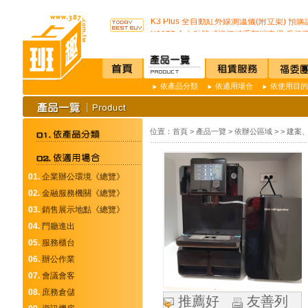
開咖啡店不用買咖啡機Schaerer Coffee Art P
K3 Plus 全自動紅外線測溫儀(附立架) 預
K387D全自動雙感溫酒精手部消毒機 升級
唯一驗證過可有效抑制COVID-19的神器
通用型防疫透明面罩10入裝
榮獲M.I.T台灣精品獎超省電的負離子節能
不再害怕上公司廁所~馬桶座墊紙讓您如廁
依產品分類
依適用場合
依使用目的
店內裝設嬰兒換尿布檯提供給婦幼貴賓貼心
SSI -222R 吸頂式空氣淨化機讓你抵抗PM2.
開咖啡店不用買咖啡機Schaerer Coffee Art P
位置：
首頁
>
產品一覽
>
依辦公區域
>
>
建案、
K3 Plus 全自動紅外線測溫儀(附立架) 預
K387D全自動雙感溫酒精手部消毒機 升級
唯一驗證過可有效抑制COVID-19的神器
01.
企業辦公環境《總覽》
通用型防疫透明面罩10入裝
02.
金融服務機關《總覽》
03.
銷售展示地點《總覽》
04.
門廳進出
05.
服務櫃台
06.
辦公作業
07.
會議會客
08.
庶務倉儲
推薦好
友善列