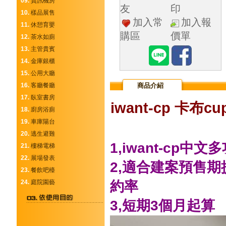
09.
資訊機房
友
印
10.
樣品展售
加入常
加入報
11.
休憩育嬰
購區
價單
12.
茶水如廁
13.
主管貴賓
14.
金庫銀櫃
15.
公用大廳
16.
客廳餐廳
商品介紹
17.
臥室書房
iwant-cp
卡布cu
18.
廚房浴廁
19.
車庫陽台
20.
逃生避難
1,iwant-cp
21.
樓梯電梯
22.
展場發表
2,適合建案預售
23.
餐飲吧檯
24.
庭院園藝
約率
3,短期3個月起算