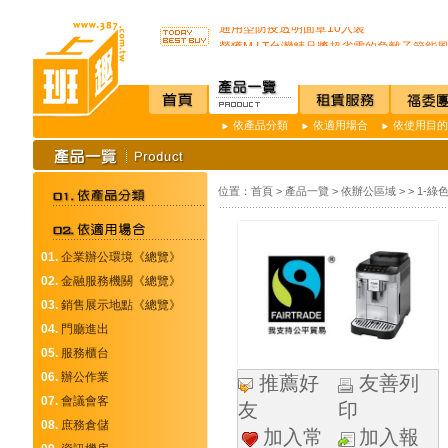
唯一驗證過可有效抑制COVID-19的神器
通用型防疫透明面罩10入裝
榮獲M.I.T台灣精品獎超省電的負離子節能
不再害怕上公司廁所~馬桶座墊紙讓您如廁
店內裝設嬰兒換尿布檯提供給婦幼貴賓貼心
SSI -222R 吸頂式空氣淨化機讓你抵抗PM2.
開咖啡店不用買咖啡機Schaerer Coffee Art P
依產品分類
依適用場合
依使用目的
K3 Plus 全自動紅外線測溫儀(附立架) 預
K387D全自動雙感溫酒精手部消毒機 升級
唯一驗證過可有效抑制COVID-19的神器
位置：
首頁
>
產品一覽
>
依辦公區域
>
>
1-綠
通用型防疫透明面罩10入裝
01.
企業辦公環境《總覽》
02.
金融服務機關《總覽》
03.
銷售展示地點《總覽》
04.
門廳進出
05.
服務櫃台
06.
辦公作業
推薦好
友善列
07.
會議會客
友
印
08.
庶務倉儲
加入常
加入報