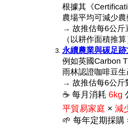
根據其《Certifica
農場平均可減少農藥
→ 故推估每6公
（以耕作面積推算
永續農業與碳足跡
例如英國Carbon T
雨林認證咖啡豆生
→ 故推估每6公斤
☕ 每月消耗
6kg
平貿易家庭
×
減
🌱 每年定期採購 