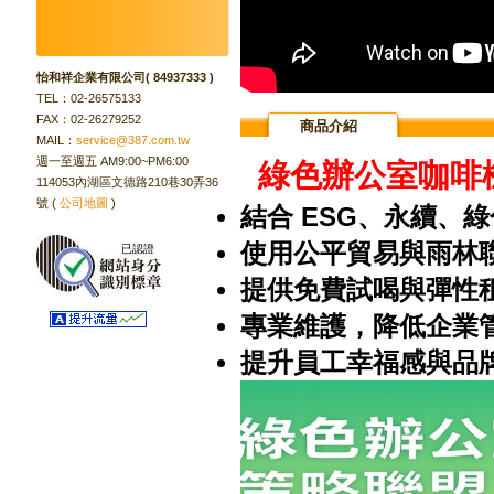
怡和祥企業有限公司( 84937333 )
TEL：02-26575133
FAX：02-26279252
商品介紹
MAIL：
service@387.com.tw
週一至週五 AM9:00~PM6:00
綠色辦公室咖啡
114053內湖區文德路210巷30弄36
號 (
公司地圖
)
結合 ESG、永續、
使用公平貿易與雨林
26/08/09
提供免費試喝與彈性
專業維護，降低企業
提升員工幸福感與品