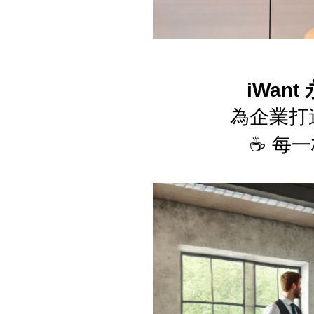
iWan
為企業打
☕ 每