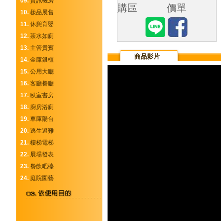
09.
資訊機房
購區
價單
10.
樣品展售
11.
休憩育嬰
12.
茶水如廁
13.
主管貴賓
商品影片
14.
金庫銀櫃
15.
公用大廳
16.
客廳餐廳
17.
臥室書房
18.
廚房浴廁
19.
車庫陽台
20.
逃生避難
21.
樓梯電梯
22.
展場發表
23.
餐飲吧檯
24.
庭院園藝