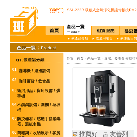
店內裝設嬰兒換尿布檯提供給婦幼貴賓貼心
SSI -222R 吸頂式空氣淨化機讓你抵抗PM2.
開咖啡店不用買咖啡機Schaerer Coffee Art P
K3 Plus 全自動紅外線測溫儀(附立架) 預
K387D全自動雙感溫酒精手部消毒機 升級
唯一驗證過可有效抑制COVID-19的神器
通用型防疫透明面罩10入裝
依產品分類
依適用場合
依使用目的
榮獲M.I.T台灣精品獎超省電的負離子節能
不再害怕上公司廁所~馬桶座墊紙讓您如廁
店內裝設嬰兒換尿布檯提供給婦幼貴賓貼心
位置：
首頁
>
產品一覽
>
展場、發表會 短期租
SSI -222R 吸頂式空氣淨化機讓你抵抗PM2.
開咖啡店不用買咖啡機Schaerer Coffee Art P
01
咖啡機 / 週邊設備
K3 Plus 全自動紅外線測溫儀(附立架) 預
K387D全自動雙感溫酒精手部消毒機 升級
02
咖啡百貨 / 飲食品
唯一驗證過可有效抑制COVID-19的神器
通用型防疫透明面罩10入裝
03
衛浴用品 / 廁所設備 / 烘
手機
04
不銹鋼設備 / 圍欄 / 垃圾
桶
05
防疫器材 / 感應手指消毒
器 / 濕紙巾機
06
簡報架 / 收納展示 / 客房
推薦好
友善列