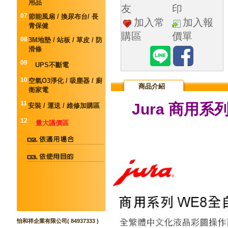
用品
友
印
07
節能風扇 / 換尿布台/ 長
加入常
加入報
青保健
購區
價單
08
3M地墊 / 站板 / 草皮 / 防
滑條
09
UPS不斷電
10
空氣O3淨化 / 吸塵器 / 廚
商品介紹
衛家電
11
Jura 商用系
安裝 / 運送 / 維修加購區
12
量大議價區
怡和祥企業有限公司( 84937333 )