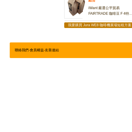
組合
iWant 嚴選公平貿易
FAIRTRADE 咖啡豆 F 4特...
我要購買 Jura WE8 咖啡機展場短租方案
聯絡我們
‧
會員權益
‧
友善連結