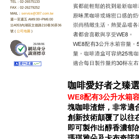
TEL：02-26575133
FAX：02-26279252
MAIL：
service@387.com.tw
週一至週五 AM9:00~PM6:00
114053內湖區文德路210巷30弄36
號 (
公司地圖
)
26/08/06
咖啡愛好者之臻
WE8配有3公升水箱
塊咖啡渣餅，非常適
創新技術顛覆了以往
即可製作出醇香濃郁
瑪琪雅朵及卡布奇諾