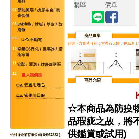
用品
購區
價單
07
節能風扇 / 換尿布台/ 長
青保健
08
3M地墊 / 站板 / 草皮 / 防
滑條
商品圖集
09
UPS不斷電
點選下方圖片可於上方看放大圖，在點選上
10
空氣O3淨化 / 吸塵器 / 廚
衛家電
11
安裝 / 運送 / 維修加購區
12
量大議價區
商品介紹
☆本商品為防疫
品瑕疵之故，將不
供鑑賞或試用)
怡和祥企業有限公司( 84937333 )