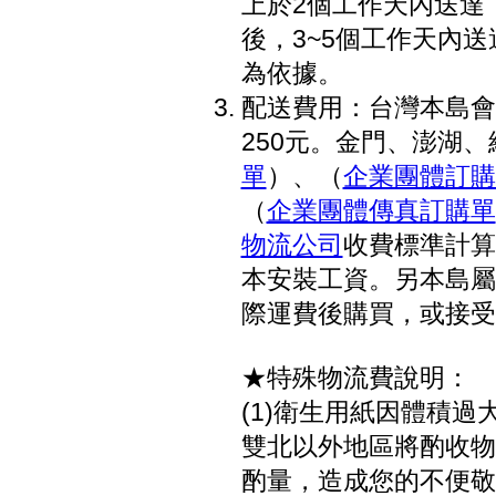
上於2個工作天內送達
後，3~5個工作天內
為依據。
配送費用：台灣本島會
250元。金門、澎湖、綠
單
）、（
企業團體訂購
（
企業團體傳真訂購單
物流公司
收費標準計算
本安裝工資。另本島屬
際運費後購買，或接受
★特殊物流費說明：
(1)衛生用紙因體積過
雙北以外地區將酌收物流
酌量，造成您的不便敬