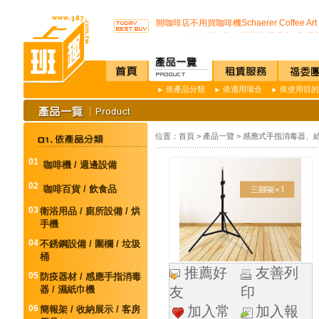
SSI -222R 吸頂式空氣淨化機讓你抵抗PM2.
開咖啡店不用買咖啡機Schaerer Coffee Art P
K3 Plus 全自動紅外線測溫儀(附立架) 預
K387D全自動雙感溫酒精手部消毒機 升級
唯一驗證過可有效抑制COVID-19的神器
通用型防疫透明面罩10入裝
依產品分類
依適用場合
依使用目的
榮獲M.I.T台灣精品獎超省電的負離子節能
不再害怕上公司廁所~馬桶座墊紙讓您如廁
店內裝設嬰兒換尿布檯提供給婦幼貴賓貼心
SSI -222R 吸頂式空氣淨化機讓你抵抗PM2.
位置：
首頁
>
產品一覽
>
感應式手指消毒器、給
開咖啡店不用買咖啡機Schaerer Coffee Art P
K3 Plus 全自動紅外線測溫儀(附立架) 預
01
咖啡機 / 週邊設備
K387D全自動雙感溫酒精手部消毒機 升級
唯一驗證過可有效抑制COVID-19的神器
02
咖啡百貨 / 飲食品
通用型防疫透明面罩10入裝
03
衛浴用品 / 廁所設備 / 烘
手機
04
不銹鋼設備 / 圍欄 / 垃圾
桶
推薦好
友善列
05
防疫器材 / 感應手指消毒
器 / 濕紙巾機
友
印
06
加入常
加入報
簡報架 / 收納展示 / 客房