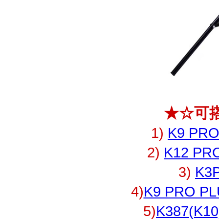
★☆可
1)
K9 P
2)
K12 
3)
K
4)
K9 PRO
5)
K387(