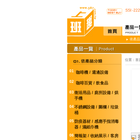
店內裝
SSI -
開咖啡店不用
K3 Pl
K387
唯一驗證
通用型防
依產品
榮獲M.
不再害怕
店內裝
位置：
首
SSI -
開咖啡店不用
01
咖啡機 / 週邊設備
K3 Pl
K387
02
咖啡百貨 / 飲食品
唯一驗證
03
通用型防
衛浴用品 / 廁所設備 / 烘
手機
04
不銹鋼設備 / 圍欄 / 垃圾
桶
05
防疫器材 / 感應手指消毒
器 / 濕紙巾機
06
簡報架 / 收納展示 / 客房