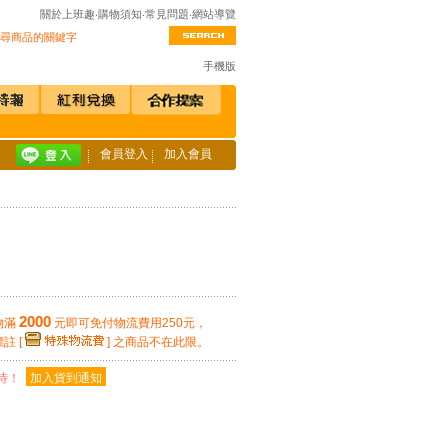
關於上班趣
‧
購物須知
‧
常見問題
‧
網站導覽
手機版
會員登入
加入會員
2000
物滿
元即可免付物流費用250元，
 [
] 之商品不在此限。
期待！