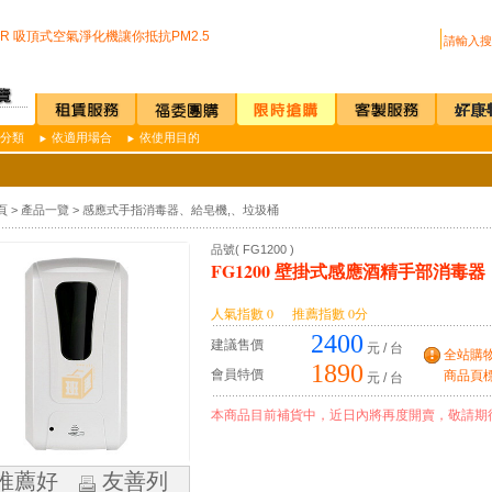
設嬰兒換尿布檯提供給婦幼貴賓貼心的服務
222R 吸頂式空氣淨化機讓你抵抗PM2.5
買咖啡機Schaerer Coffee Art Plus 全自動...
us 全自動紅外線測溫儀(附立架) 預購訂單
D全自動雙感溫酒精手部消毒機 升級不加價
過可有效抑制COVID-19的神器
疫透明面罩10入裝
分類
依適用場合
依使用目的
I.T台灣精品獎超省電的負離子節能風扇
上公司廁所~馬桶座墊紙讓您如廁更安心
設嬰兒換尿布檯提供給婦幼貴賓貼心的服務
頁
>
產品一覽
>
感應式手指消毒器、給皂機,、垃圾桶
222R 吸頂式空氣淨化機讓你抵抗PM2.5
買咖啡機Schaerer Coffee Art Plus 全自動...
品號( FG1200 )
us 全自動紅外線測溫儀(附立架) 預購訂單
FG1200 壁掛式感應酒精手部消毒器
D全自動雙感溫酒精手部消毒機 升級不加價
過可有效抑制COVID-19的神器
人氣指數 0 推薦指數 0分
疫透明面罩10入裝
2400
建議售價
元 / 台
全站購
1890
會員特價
商品頁標註
元 / 台
本商品目前補貨中，近日內將再度開賣，敬請
推薦好
友善列