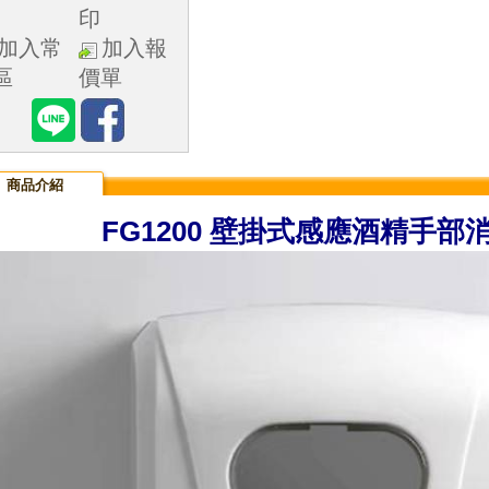
印
加入常
加入報
區
價單
商品介紹
FG1200 壁掛式感應酒精手部