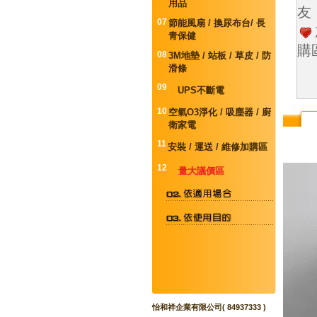
用品
友
07
節能風扇 / 換尿布台/ 長
青保健
購
08
3M地墊 / 站板 / 草皮 / 防
滑條
09
UPS不斷電
10
空氣O3淨化 / 吸塵器 / 廚
衛家電
11
安裝 / 運送 / 維修加購區
12
量大議價區
怡和祥企業有限公司( 84937333 )