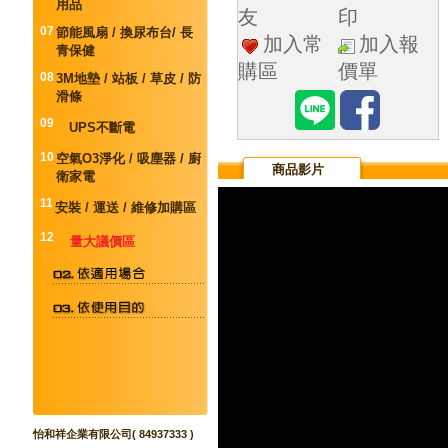
用品
友
印
07
節能風扇 / 換尿布台/ 長
加入常
加入報
青保健
購區
價單
08
3M地墊 / 站板 / 草皮 / 防
滑條
09
UPS不斷電
10
空氣O3淨化 / 吸塵器 / 廚
商品影片
衛家電
11
安裝 / 運送 / 維修加購區
12
量大議價區
怡和祥企業有限公司( 84937333 )