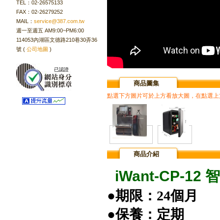
TEL：02-26575133
FAX：02-26279252
MAIL：
service@387.com.tw
週一至週五 AM9:00~PM6:00
114053內湖區文德路210巷30弄36
號 (
公司地圖
)
已認證
商品圖集
點選下方圖片可於上方看放大圖，在點選上
商品介紹
iWant-CP-
●期限：24個月
●保養：定期