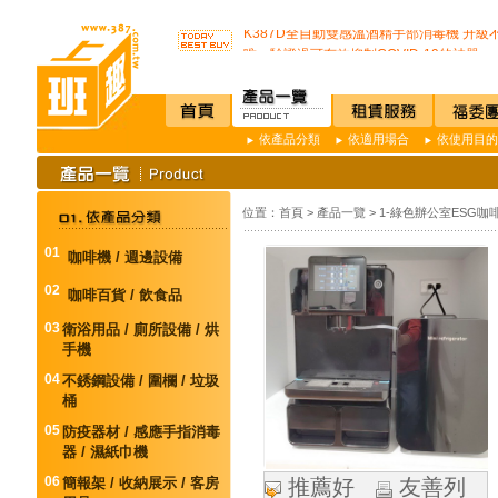
K387D全自動雙感溫酒精手部消毒機 升級
唯一驗證過可有效抑制COVID-19的神器
通用型防疫透明面罩10入裝
榮獲M.I.T台灣精品獎超省電的負離子節能
不再害怕上公司廁所~馬桶座墊紙讓您如廁
店內裝設嬰兒換尿布檯提供給婦幼貴賓貼心
依產品分類
依適用場合
依使用目的
SSI -222R 吸頂式空氣淨化機讓你抵抗PM2.
開咖啡店不用買咖啡機Schaerer Coffee Art P
K3 Plus 全自動紅外線測溫儀(附立架) 預
K387D全自動雙感溫酒精手部消毒機 升級
位置：
首頁
>
產品一覽
>
1-綠色辦公室ESG咖
唯一驗證過可有效抑制COVID-19的神器
01
通用型防疫透明面罩10入裝
咖啡機 / 週邊設備
02
咖啡百貨 / 飲食品
03
衛浴用品 / 廁所設備 / 烘
手機
04
不銹鋼設備 / 圍欄 / 垃圾
桶
05
防疫器材 / 感應手指消毒
器 / 濕紙巾機
06
簡報架 / 收納展示 / 客房
推薦好
友善列