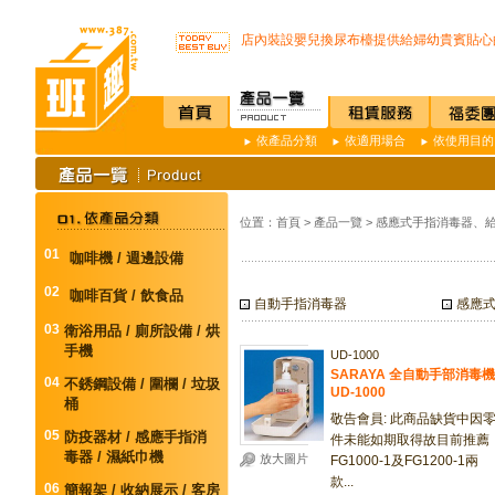
不再害怕上公司廁所~馬桶座墊紙讓您如廁
店內裝設嬰兒換尿布檯提供給婦幼貴賓貼心
SSI -222R 吸頂式空氣淨化機讓你抵抗PM2.
開咖啡店不用買咖啡機Schaerer Coffee Art P
K3 Plus 全自動紅外線測溫儀(附立架) 預購
K387D全自動雙感溫酒精手部消毒機 升級
唯一驗證過可有效抑制COVID-19的神器
依產品分類
依適用場合
依使用目的
通用型防疫透明面罩10入裝
榮獲M.I.T台灣精品獎超省電的負離子節能
不再害怕上公司廁所~馬桶座墊紙讓您如廁
位置：
首頁
>
產品一覽
>
感應式手指消毒器、給
店內裝設嬰兒換尿布檯提供給婦幼貴賓貼心
SSI -222R 吸頂式空氣淨化機讓你抵抗PM2.
01
咖啡機 / 週邊設備
開咖啡店不用買咖啡機Schaerer Coffee Art P
K3 Plus 全自動紅外線測溫儀(附立架) 預購
02
咖啡百貨 / 飲食品
自動手指消毒器
感應
K387D全自動雙感溫酒精手部消毒機 升級
03
唯一驗證過可有效抑制COVID-19的神器
衛浴用品 / 廁所設備 / 烘
手機
通用型防疫透明面罩10入裝
UD-1000
SARAYA 全自動手部消毒機
04
不銹鋼設備 / 圍欄 / 垃圾
UD-1000
桶
敬告會員: 此商品缺貨中因
05
防疫器材 / 感應手指消
件未能如期取得故目前推薦
毒器 / 濕紙巾機
放大圖片
FG1000-1及FG1200-1兩
款...
06
簡報架 / 收納展示 / 客房