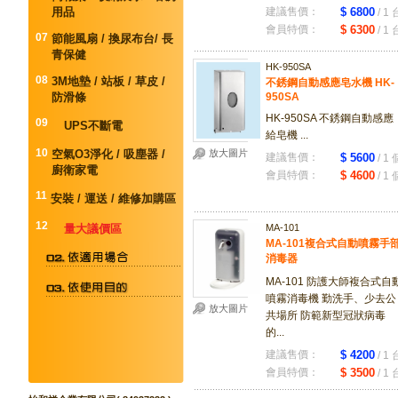
用品
建議售價：
$ 6800
/ 1 
會員特價：
$ 6300
/ 1 
07
節能風扇 / 換尿布台/ 長
青保健
HK-950SA
08
3M地墊 / 站板 / 草皮 /
不銹鋼自動感應皂水機 HK-
防滑條
950SA
HK-950SA 不銹鋼自動感應
09
UPS不斷電
給皂機 ...
10
空氣O3淨化 / 吸塵器 /
放大圖片
建議售價：
$ 5600
/ 1 
廚衛家電
會員特價：
$ 4600
/ 1 
11
安裝 / 運送 / 維修加購區
12
量大議價區
MA-101
MA-101複合式自動噴霧手
消毒器
MA-101 防護大師複合式自
噴霧消毒機 勤洗手、少去公
放大圖片
共場所 防範新型冠狀病毒
的...
建議售價：
$ 4200
/ 1 
會員特價：
$ 3500
/ 1 