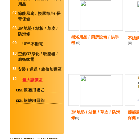
用品
07
節能風扇 / 換尿布台/ 長
青保健
08
3M地墊 / 站板 / 草皮 /
防滑條
衛浴用品 / 廁所設備 / 烘手
不銹鋼
機
09
(0)
(0)
UPS不斷電
....
....
10
空氣O3淨化 / 吸塵器 /
廚衛家電
11
安裝 / 運送 / 維修加購區
12
量大議價區
3M地墊 / 站板 / 草皮 / 防滑
節能風
條
保健
(0)
(
....
....