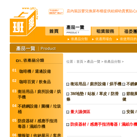
不再害怕上公司廁所~馬桶座墊紙讓您如廁
店內裝設嬰兒換尿布檯提供給婦幼貴賓貼心
SSI -222R 吸頂式空氣淨化機讓你抵抗PM2.
開咖啡店不用買咖啡機Schaerer Coffee Art P
K3 Plus 全自動紅外線測溫儀(附立架) 預購
K387D全自動雙感溫酒精手部消毒機 升級
依產品分類
依適用場合
依使用目的
唯一驗證過可有效抑制COVID-19的神器
通用型防疫透明面罩10入裝
榮獲M.I.T台灣精品獎超省電的負離子節能
不再害怕上公司廁所~馬桶座墊紙讓您如廁
位置：
首頁
>
產品一覽
>
依產品分類
>
店內裝設嬰兒換尿布檯提供給婦幼貴賓貼心
SSI -222R 吸頂式空氣淨化機讓你抵抗PM2.
01
咖啡機 / 週邊設備
開咖啡店不用買咖啡機Schaerer Coffee Art P
02
K3 Plus 全自動紅外線測溫儀(附立架) 預購
咖啡百貨 / 飲食品
衛浴用品 / 廁所設備 / 烘手機
不銹鋼
K387D全自動雙感溫酒精手部消毒機 升級
03
衛浴用品 / 廁所設備 / 烘
唯一驗證過可有效抑制COVID-19的神器
3M地墊 / 站板 / 草皮 / 防滑
節能風
手機
通用型防疫透明面罩10入裝
條
健
04
不銹鋼設備 / 圍欄 / 垃圾
桶
量大議價區
安裝 
05
防疫器材 / 感應手指消
防疫器材 / 感應手指消毒器 / 濕紙巾
毒器 / 濕紙巾機
06
簡報架 / 收納展示 / 客房