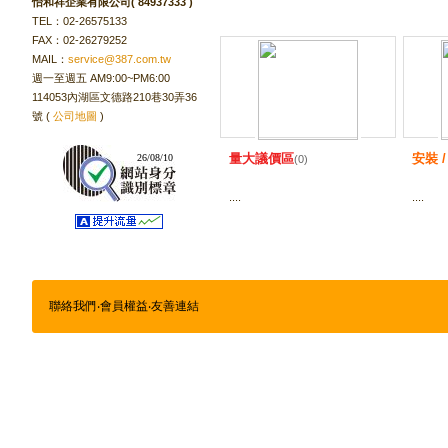
怡和祥企業有限公司( 84937333 )
TEL：02-26575133
FAX：02-26279252
MAIL：
service@387.com.tw
週一至週五 AM9:00~PM6:00
114053內湖區文德路210巷30弄36
號 (
公司地圖
)
量大議價區
安裝 
26/08/10
(0)
....
....
聯絡我們
‧
會員權益
‧
友善連結