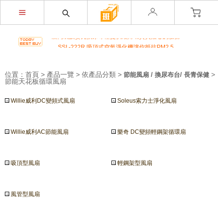
榮獲M.I.T台灣精品獎超省電的負離子節能風扇
不再害怕上公司廁所~馬桶座墊紙讓您如廁更安心
店內裝設嬰兒換尿布檯提供給婦幼貴賓貼心的服務
SSI -222R 吸頂式空氣淨化機讓你抵抗PM2.5
開咖啡店不用買咖啡機Schaerer Coffee Art Plus 全自
動...
位置：
首頁
>
產品一覽
>
依產品分類
>
>
節能風扇 / 換尿布台/ 長青保健
K3 Plus 全自動紅外線測溫儀(附立架) 預購訂單
節能天花板循環風扇
K387D全自動雙感溫酒精手部消毒機 升級不加價
Willie威利DC變頻式風扇
唯一驗證過可有效抑制COVID-19的神器
Soleus索力士淨化風扇
通用型防疫透明面罩10入裝
榮獲M.I.T台灣精品獎超省電的負離子節能風扇
Willie威利AC節能風扇
樂奇 DC變頻輕鋼架循環扇
不再害怕上公司廁所~馬桶座墊紙讓您如廁更安心
店內裝設嬰兒換尿布檯提供給婦幼貴賓貼心的服務
SSI -222R 吸頂式空氣淨化機讓你抵抗PM2.5
吸頂型風扇
輕鋼架型風扇
開咖啡店不用買咖啡機Schaerer Coffee Art Plus 全自
動...
K3 Plus 全自動紅外線測溫儀(附立架) 預購訂單
風管型風扇
K387D全自動雙感溫酒精手部消毒機 升級不加價
唯一驗證過可有效抑制COVID-19的神器