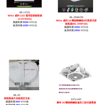
WL-LF111
Willie 威利 LED 通用型節能燈扇
WL-35WV3D
(110V/60Hz)
Willie 威利 DC變頻輕鋼架8吋風管式節
建議售價:
5000
NTD/台
能風扇(WL-35WV3D)
會員特價:
4350
NTD/台
建議售價:
3350
NTD/台
會員特價:
2950
NTD/台
WL-02
節能風扇天花板固定支架
ECV-14D
建議售價:
600
NTD/個
樂奇 DC變頻輕鋼架遙控三段式循環扇
會員特價:
450
NTD/個