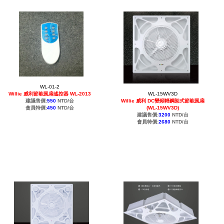
通用型防疫透明面罩10入裝
WL-01-2
WL-15WV3D
Willie 威利節能風扇遙控器 WL-2013
Willie 威利 DC變頻輕鋼架式節能風扇
建議售價:
550
NTD/台
(WL-15WV3D)
會員特價:
450
NTD/台
建議售價:
3200
NTD/台
會員特價:
2680
NTD/台