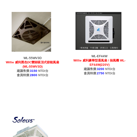
WL-EF44W
WL-55WV3D
Willie 威利豪華型通風扇 / 抽風機 WL-
Willie 威利黑色DC變頻吸頂式節能風扇
EF44W(220V)
(WL-55WV3D)
建議售價:
3200
NTD/台
建議售價:
3150
NTD/台
會員特價:
2750
NTD/台
會員特價:
2800
NTD/台