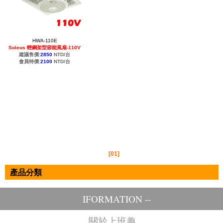
HWA-110E
Soleus 輕鋼架型節能風扇-110V
建議售價:
2850
NTD/台
會員特價:
2100
NTD/台
[01]
產品分類
IFORMATION --
關於上班趣