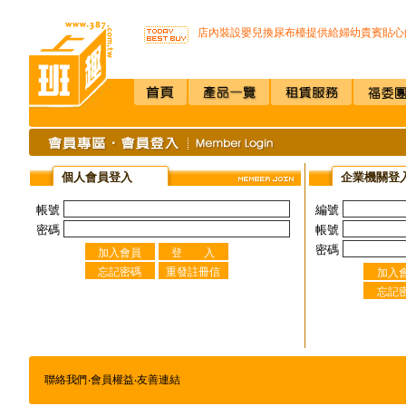
不再害怕上公司廁所~馬桶座墊紙讓您如廁
店內裝設嬰兒換尿布檯提供給婦幼貴賓貼心
SSI -222R 吸頂式空氣淨化機讓你抵抗PM2.
開咖啡店不用買咖啡機Schaerer Coffee Art P
K3 Plus 全自動紅外線測溫儀(附立架) 預購
K387D全自動雙感溫酒精手部消毒機 升級
唯一驗證過可有效抑制COVID-19的神器
通用型防疫透明面罩10入裝
榮獲M.I.T台灣精品獎超省電的負離子節能
不再害怕上公司廁所~馬桶座墊紙讓您如廁
個人會員登入
企業機關登
店內裝設嬰兒換尿布檯提供給婦幼貴賓貼心
SSI -222R 吸頂式空氣淨化機讓你抵抗PM2.
帳號
編號
開咖啡店不用買咖啡機Schaerer Coffee Art P
密碼
帳號
K3 Plus 全自動紅外線測溫儀(附立架) 預購
密碼
K387D全自動雙感溫酒精手部消毒機 升級
唯一驗證過可有效抑制COVID-19的神器
通用型防疫透明面罩10入裝
聯絡我們
‧
會員權益
‧
友善連結